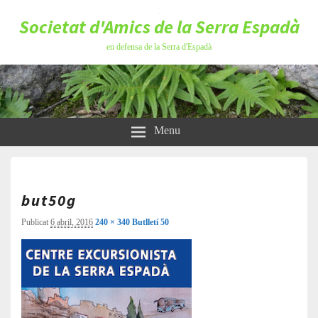
Societat d'Amics de la Serra Espadà
en defensa de la Serra d'Espadà
Menu
Navega
d'imat
but50g
Publicat
6 abril, 2016
240 × 340
Butlletí 50