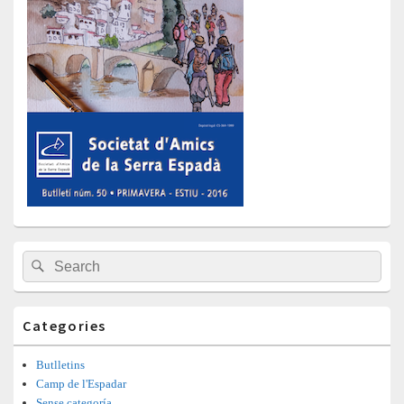
Barra
Search
Search
lateral
for:
principal
Categories
Butlletins
Camp de l'Espadar
Sense categoría