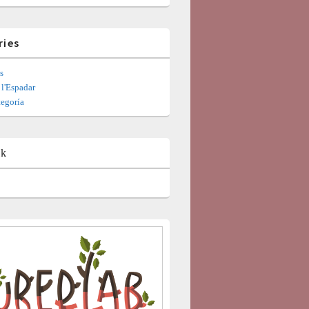
ries
s
l'Espadar
tegoría
ok