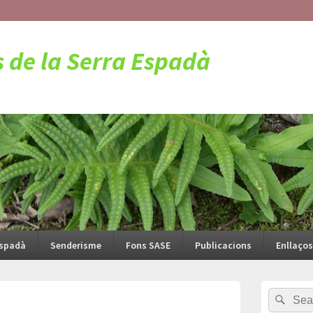
s de la Serra Espadà
Espadà
Senderisme
Fons SASE
Publicacions
Enllaços
Barra
Search
Sear
Navegació
lateral
d'imatges
for:
principal