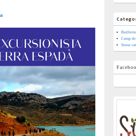
68
Catego
Butlletin
Camp de 
Sense ca
Facebo