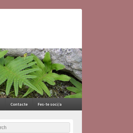
Contacte
Fes-te soci/a
ch