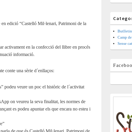
Catego
 en edició “Castelló Mil·lenari, Patrimoni de la
Butlletin
Camp de 
Sense ca
par activament en la confecció del llibre en procés
inuació informació.
Facebo
e conte una sèrie d´enllaços:
s” podeu veure un poc el històric de l´activitat
App on veureu la seva finalitat, les normes de
ançant es podeu apuntar els que encara no esteu i
re”
 parla de que és Castelló Mil·lenari, Patrimoni de