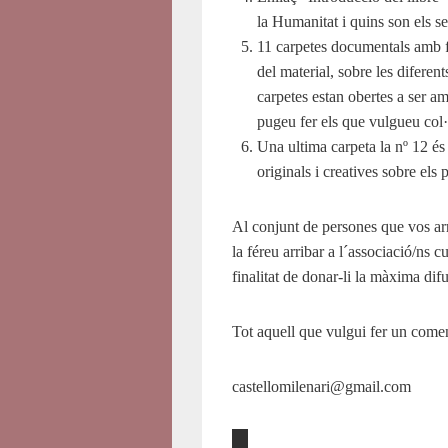
la Humanitat i quins son els se
11 carpetes documentals amb f
del material, sobre les diferent
carpetes estan obertes a ser am
pugeu fer els que vulgueu col·
Una ultima carpeta la nº 12 és
originals i creatives sobre els
Al conjunt de persones que vos arri
la féreu arribar a l´associació/ns c
finalitat de donar-li la màxima difu
Tot aquell que vulgui fer un comen
castellomilenari@gmail.com