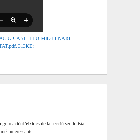
ESENTACIO-CASTELLO-MIL·LENARI-
T.pdf, 313KB)
ogramació d’eixides de la secció senderista,
ó més interessants.