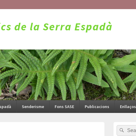
ics de la Serra Espadà
Espadà
Senderisme
Fons SASE
Publicacions
Enllaços
Barra
Search
Sear
lateral
for:
principal