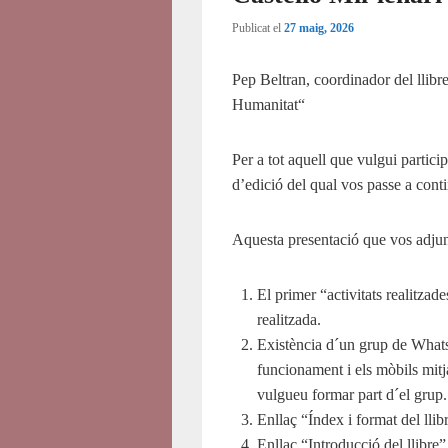
Publicat el
27 maig, 2026
Pep Beltran, coordinador del llibre
Humanitat“
Per a tot aquell que vulgui partici
d’edició del qual vos passe a cont
Aquesta presentació que vos adjunt
El primer “activitats realitzade
realitzada.
Existència d´un grup de Whats
funcionament i els mòbils mitj
vulgueu formar part d´el grup.
Enllaç “Índex i format del llib
Enllaç “Introducció del llibre”