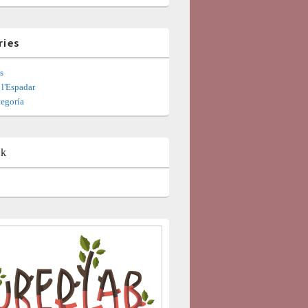
ries
s
l'Espadar
tegoría
ok