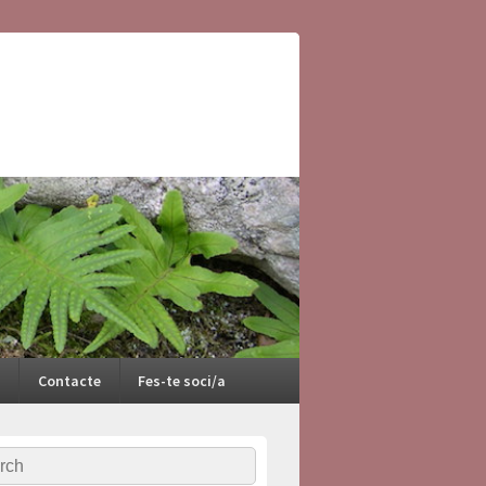
Contacte
Fes-te soci/a
ch