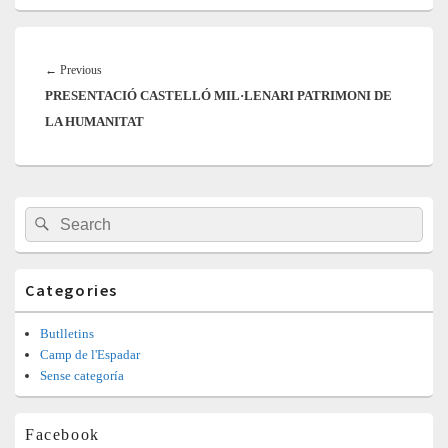
Navegació
d'entrades
Previous
←
Previous
PRESENTACIÓ CASTELLÓ MIL·LENARI PATRIMONI DE
post:
LA HUMANITAT
Barra
Search
Search
lateral
for:
principal
Categories
Butlletins
Camp de l'Espadar
Sense categoría
Facebook