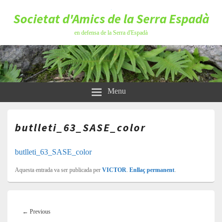
Societat d'Amics de la Serra Espadà
en defensa de la Serra d'Espadà
Menu
butlleti_63_SASE_color
butlleti_63_SASE_color
Aquesta entrada va ser publicada per
VICTOR
.
Enllaç permanent
.
Navegació
d'entrades
Previous
←
Previous