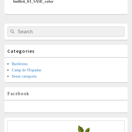
butlleti_63_SASE_color
post:
Barra
Search
Search
lateral
for:
principal
Categories
Butlletins
Camp de l'Espadar
Sense categoría
Facebook