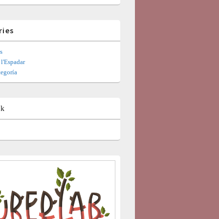
ries
s
l'Espadar
tegoría
ok