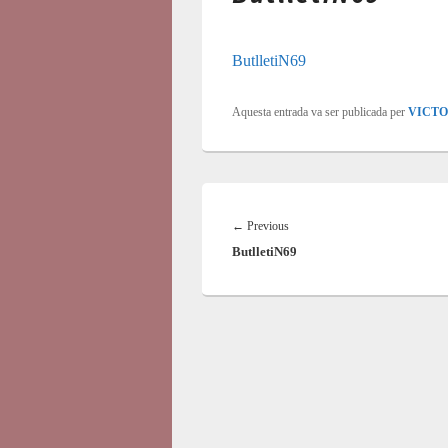
ButlletiN69
Aquesta entrada va ser publicada per
VICT
Navegació
d'entrades
Previous
←
Previous
ButlletiN69
post: