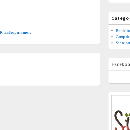
Catego
Butlletin
OR
.
Enllaç permanent
.
Camp de 
Sense ca
Facebo