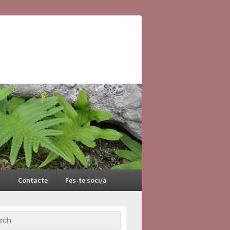
Contacte
Fes-te soci/a
ch