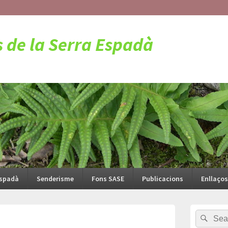
s de la Serra Espadà
Espadà
Senderisme
Fons SASE
Publicacions
Enllaços
Barra
Search
Sear
lateral
for:
principal