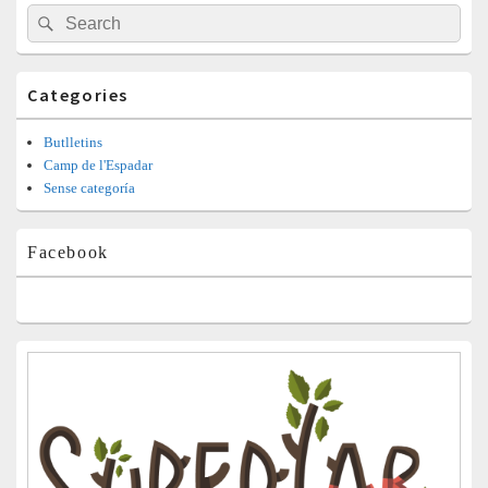
Barra
Search
Search
lateral
for:
principal
Categories
Butlletins
Camp de l'Espadar
Sense categoría
Facebook