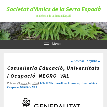
Societat d'Amics de la Serra Espadà
en defensa de la Serra d'Espadà
Menu
Navegació
d'imatges
← Anterior
Següent →
Conselleria Educació, Universitats
i Ocupació_NEGRO_VAL
Publicat
29 novembre, 2024
1297 × 706
Conselleria Educació, Universitats i
Ocupació_NEGRO_VAL