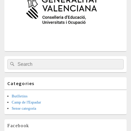
Barra
Search
Search
lateral
for:
principal
Categories
Butlletins
Camp de l'Espadar
Sense categoría
Facebook