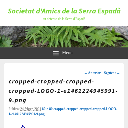
Societat d'Amics de la Serra Espadà
en defensa de la Serra d'Espadà
Menu
Navegació
d'imatges
← Anterior
Següent →
cropped-cropped-cropped-
cropped-LOGO-1-e1461224945991-
9.png
Publicat
24 febrer, 2021
80 × 80
cropped-cropped-cropped-cropped-LOGO-
1-e1461224945991-9.png