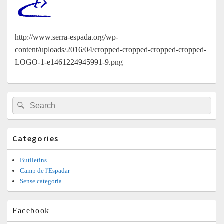
http://www.serra-espada.org/wp-
content/uploads/2016/04/cropped-cropped-cropped-cropped-
LOGO-1-e1461224945991-9.png
Barra
Search
Search
lateral
for:
principal
Categories
Butlletins
Camp de l'Espadar
Sense categoría
Facebook