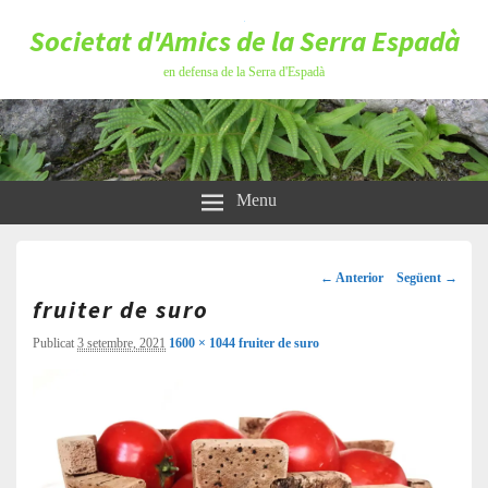
Societat d'Amics de la Serra Espadà
en defensa de la Serra d'Espadà
Menu
Navegació
d'imatges
← Anterior
Següent →
fruiter de suro
Publicat
3 setembre, 2021
1600 × 1044
fruiter de suro