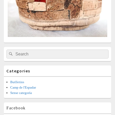
Barra
Search
Search
lateral
for:
principal
Categories
Butlletins
Camp de l'Espadar
Sense categoría
Facebook