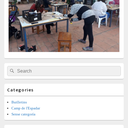
Barra
Search
Search
lateral
for:
principal
Categories
Butlletins
Camp de l'Espadar
Sense categoría