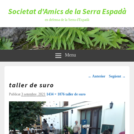
Societat d'Amics de la Serra Espadà
en defensa de la Serra d'Espadà
Menu
Navegació
d'imatges
← Anterior
Següent →
taller de suro
Publicat
3 setembre, 2021
1434 × 1076
taller de suro