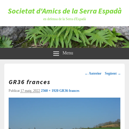
Societat d'Amics de la Serra Espadà
en defensa de la Serra d'Espadà
Menu
Navegació
d'imatges
← Anterior
Següent →
GR36 frances
Publicat
17 maig, 2022
2560 × 1920
GR36 frances