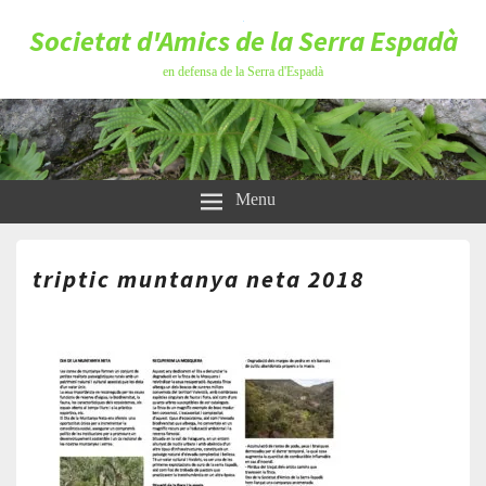
Societat d'Amics de la Serra Espadà
en defensa de la Serra d'Espadà
Menu
triptic muntanya neta 2018