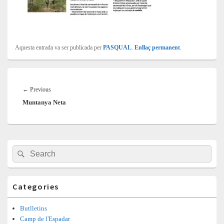
Aquesta entrada va ser publicada per
PASQUAL
.
Enllaç permanent
.
Navegació
d'entrades
Previous
←
Previous
Muntanya Neta
post:
Barra
Search
Search
lateral
for:
principal
Categories
Butlletins
Camp de l'Espadar