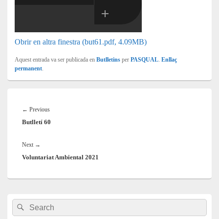
Obrir en altra finestra (but61.pdf, 4.09MB)
Aquest entrada va ser publicada en
Butlletins
per
PASQUAL
.
Enllaç
permanent
.
Navegació
d'entrades
Previous
←
Previous
Butlletí 60
post:
Next
Next
→
Voluntariat Ambiental 2021
post:
Barra
Search
Search
lateral
for:
principal