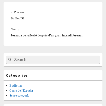
Navegació
d'entrades
Previous
←
Previous
Butlletí 51
post:
Next
Next
→
Jornada de reflexió després d’un gran incendi forestal
post:
Barra
Search
Search
lateral
for:
principal
Categories
Butlletins
Camp de l'Espadar
Sense categoría