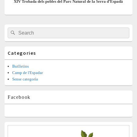
XIV Trobada dels pobles del Parc Natural de la Serra d’Espadà
post:
Barra
Search
Search
lateral
for:
principal
Categories
Butlletins
Camp de l'Espadar
Sense categoría
Facebook