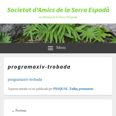
Societat d'Amics de la Serra Espadà
en defensa de la Serra d'Espadà
Menu
programaxiv-trobada
programaxiv-trobada
Aquesta entrada va ser publicada per
PASQUAL
.
Enllaç permanent
.
Navegació
d'entrades
Previous
←
Previous