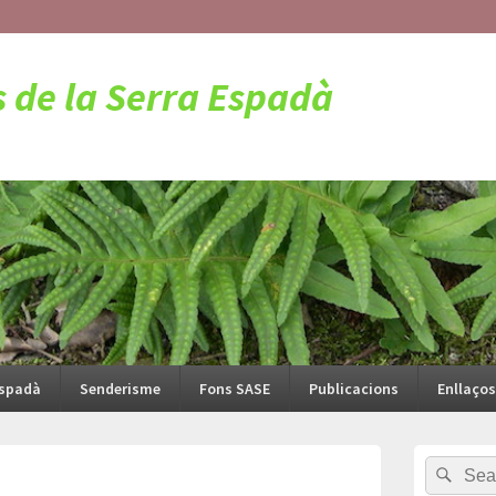
s de la Serra Espadà
Espadà
Senderisme
Fons SASE
Publicacions
Enllaços
Barra
Search
Sear
lateral
for:
principal