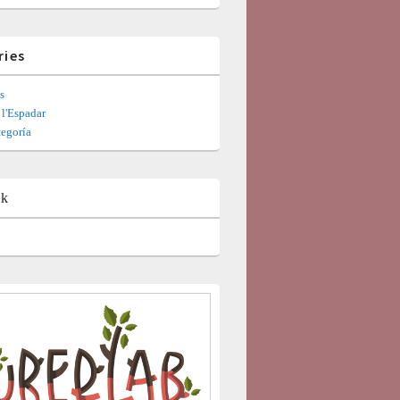
ries
s
l'Espadar
tegoría
ok