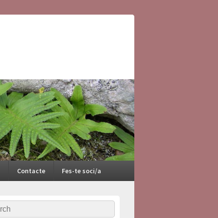
Contacte
Fes-te soci/a
ch