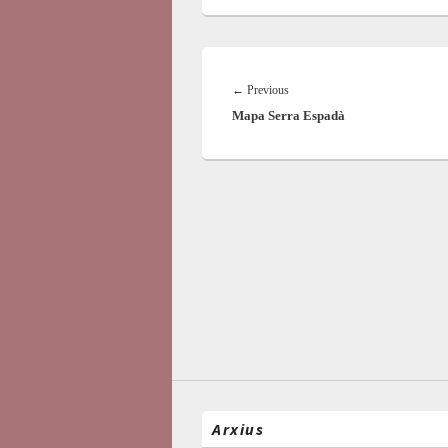
Navegació
d'entrades
Previous
←
Previous
Mapa Serra Espadà
post:
Arxius