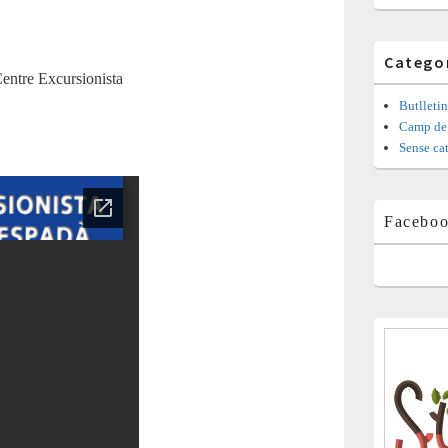
Catego
Centre Excursionista
Butlletin
Camp de 
Sense ca
Facebo