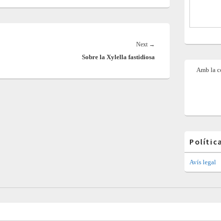
Next
Next
→
Sobre la Xylella fastidiosa
post:
Amb la co
Polític
Avís legal