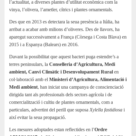
l’actualitat, a diverses plantes d’utilitat econòmica com la
vinya, l’olivera, l’ametler, cítrics i plantes ornamentals.
Des que en 2013 es detectara la seua presència a Itàlia, ha
arribat a acabar amb milions d’oliveres. Des de llavors, ha
aparegut successivament a França (Còrsega i Costa Blava) en
2015 i a Espanya (Balears) en 2016.
Davant la possibilitat que aquest bacteri puga estendre’s a
terres peninsulars, la
Conselleria d’Agricultura, Medi
ambient, Canvi Climàtic i Desenvolupament Rural
en
col·laboració amb el
Ministeri d’Agricultura, Alimentació i
Medi ambient
, han iniciat una campanya de conscienciació
dirigida tant als professionals dels sectors agrícola i de
comercialització i cultiu de plantes ornamentals, com a
particulars, advertint del perill que suposa
Xylella fastidiosa
i
així evitar la seua propagació.
Les mesures adoptades estan reflectides en l’
Ordre