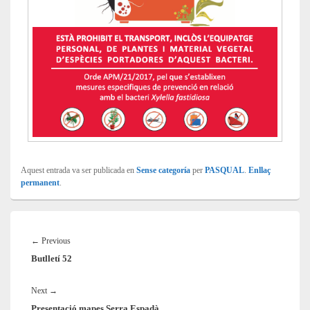
Aquest entrada va ser publicada en
Sense categoría
per
PASQUAL
.
Enllaç
permanent
.
Navegació
d'entrades
Previous
←
Previous
Butlletí 52
post:
Next
Next
→
Presentació mapes Serra Espadà
post: