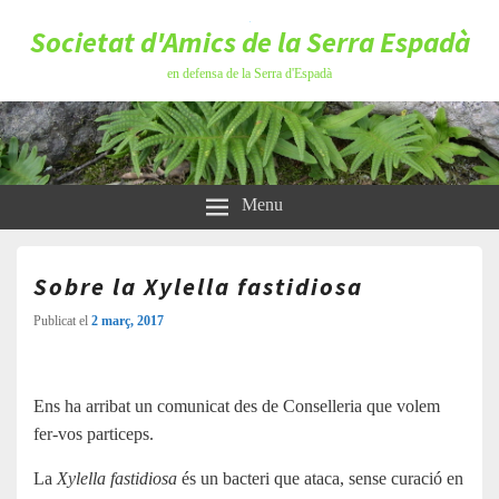
Societat d'Amics de la Serra Espadà
en defensa de la Serra d'Espadà
Menu
Sobre la Xylella fastidiosa
Publicat el
2 març, 2017
Ens ha arribat un comunicat des de Conselleria que volem
fer-vos particeps.
La
Xylella fastidiosa
és un bacteri que ataca, sense curació en