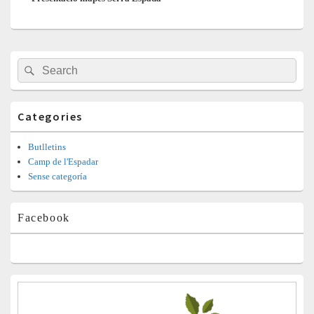
Barra
Search
Search
lateral
for:
principal
Categories
Butlletins
Camp de l'Espadar
Sense categoría
Facebook